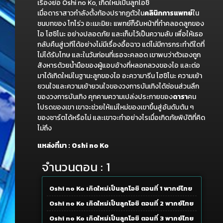
เรื่องย่อ Oshi no Ko, เกิดใหม่เป็นลูกโอชิ
เมื่อดาราสาวกำลังตั้งท้องปรากฏตัวใน
คลินิกการแพทย์
ใน
ชนบทของ โกโร่ว อะเมะมิยะ แพทย์ก็รับหน้าที่ทำคลอดลูกของ
ไอ โฮชิโนะ อย่างปลอดภัย และเก็บไว้เป็นความลับ เพื่อให้เธอ
กลับคืนสู่เวทีได้อย่างไม่มีเรื่องอื้อฉาว แต่ไม่มีการกระทำดีใดที่
ไม่ได้รับโทษ และในวันก่อนที่เธอจะคลอด เขาพบว่าตัวเองถูก
สังหารด้วยน้ำมือของผู้แอบอ้างที่หลอกลวงของไอ และต่อ
มาได้เกิดใหม่ในฐานะลูกของไอ อะความารีน โฮชิโนะ ความเย้า
ยวนใจและความเย้ายวนใจของวงการบันเทิงได้ซ่อนส่วนลึก
ของวงการบันเทิง คุกคามความเปล่งประกายของ
ดารา
คน
โปรดของเขา เขาจะช่วยให้แม่ใหม่ของเขาขึ้นสู่อันดับต้น ๆ
ของชาร์ตได้หรือไม่ และเขาจะทำอย่างไรเมื่อเกิดภัยพิบัติที่คิด
ไม่ถึง
แหล่งที่มา : Oshi no Ko
จำนวนตอน : 1
Oshi no Ko เกิดใหม่เป็นลูกโอชิ ตอนที่ 1 พากย์ไทย
Oshi no Ko เกิดใหม่เป็นลูกโอชิ ตอนที่ 2 พากย์ไทย
Oshi no Ko เกิดใหม่เป็นลูกโอชิ ตอนที่ 3 พากย์ไทย