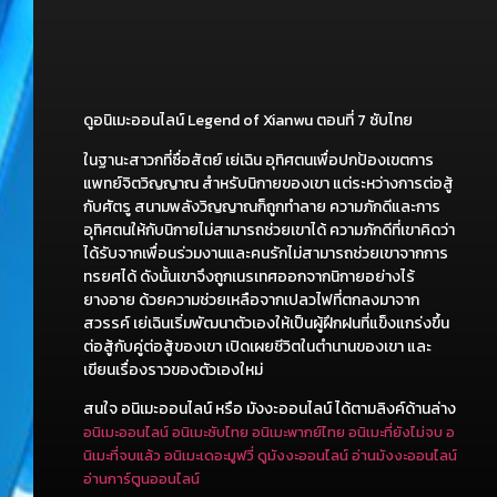
ดูอนิเมะออนไลน์ Legend of Xianwu ตอนที่ 7 ซับไทย
ในฐานะสาวกที่ซื่อสัตย์ เย่เฉิน อุทิศตนเพื่อปกป้องเขตการ
แพทย์จิตวิญญาณ สำหรับนิกายของเขา แต่ระหว่างการต่อสู้
กับศัตรู สนามพลังวิญญาณก็ถูกทำลาย ความภักดีและการ
อุทิศตนให้กับนิกายไม่สามารถช่วยเขาได้ ความภักดีที่เขาคิดว่า
ได้รับจากเพื่อนร่วมงานและคนรักไม่สามารถช่วยเขาจากการ
ทรยศได้ ดังนั้นเขาจึงถูกเนรเทศออกจากนิกายอย่างไร้
ยางอาย ด้วยความช่วยเหลือจากเปลวไฟที่ตกลงมาจาก
สวรรค์ เย่เฉินเริ่มพัฒนาตัวเองให้เป็นผู้ฝึกฝนที่แข็งแกร่งขึ้น
ต่อสู้กับคู่ต่อสู้ของเขา เปิดเผยชีวิตในตำนานของเขา และ
เขียนเรื่องราวของตัวเองใหม่
สนใจ อนิเมะออนไลน์ หรือ มังงะออนไลน์ ได้ตามลิงค์ด้านล่าง
อนิเมะออนไลน์
อนิเมะซับไทย
อนิเมะพากย์ไทย
อนิเมะที่ยังไม่จบ
อ
นิเมะที่จบแล้ว
อนิเมะเดอะมูฟวี่
ดูมังงะออนไลน์
อ่านมังงะออนไลน์
อ่านการ์ตูนออนไลน์